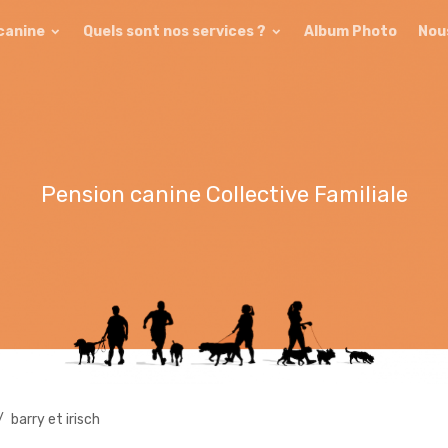
 canine
Quels sont nos services ?
Album Photo
Nou
Pension canine Collective Familiale
barry et irisch