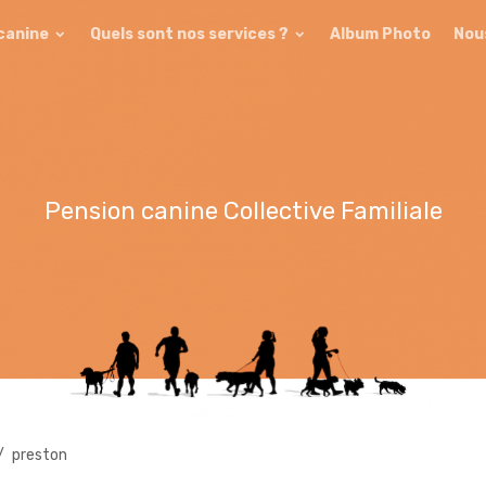
 canine
Quels sont nos services ?
Album Photo
Nou
Pension canine Collective Familiale
preston