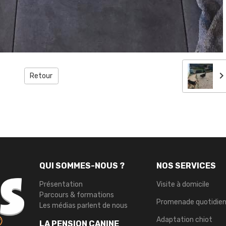
Retour
QUI SOMMES-NOUS ?
NOS SERVICES
Présentation
Visite à domicile
Parcours & formations
Promenade quotidie
Les médias parlent de nous
Adaptation chiot
LA PENSION CANINE