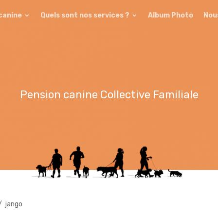
 canine
Quels sont nos services ?
Album Photo
Nou
Pension canine Collective Familiale
jango