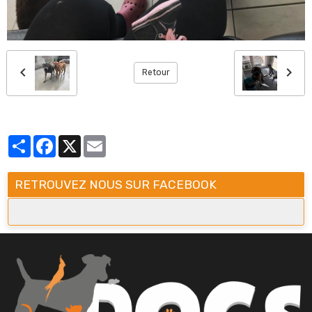
Retour
Partager
Facebook
X
Email
RETROUVEZ NOUS SUR FACEBOOK