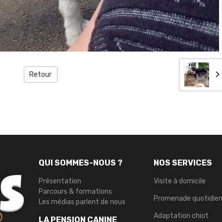
Retour
QUI SOMMES-NOUS ?
NOS SERVICES
Présentation
Visite à domicile
Parcours & formations
Promenade quotidie
Les médias parlent de nous
Adaptation chiot
LA PENSION CANINE