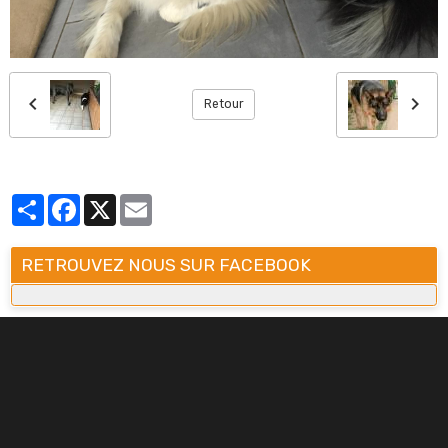
Retour
Partager
Facebook
X
Email
RETROUVEZ NOUS SUR FACEBOOK